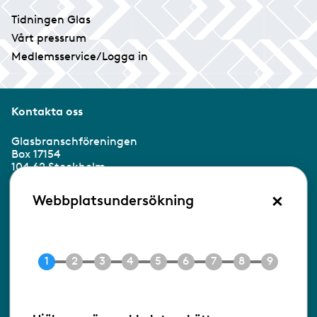
Tidningen Glas
Vårt pressrum
Medlemsservice/Logga in
Kontakta oss
Glasbranschföreningen
Box 17154
104 62 Stockholm
×
Besöksadress:
Webbplatsundersökning
Ringvägen 100
118 60 Stockholm
Tel 08-453 90 70
E-post
info@gbf.se
Information om cookies