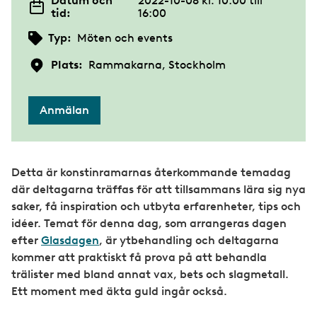
Datum och
2022-10-08 kl. 10:00
till
tid:
16:00
Typ:
Möten och events
Plats:
Rammakarna, Stockholm
Anmälan
Detta är konstinramarnas återkommande temadag
där deltagarna träffas för att tillsammans lära sig nya
saker, få inspiration och utbyta erfarenheter, tips och
idéer. Temat för denna dag, som arrangeras dagen
efter
Glasdagen
, är ytbehandling och deltagarna
kommer att praktiskt få prova på att behandla
trälister med bland annat vax, bets och slagmetall.
Ett moment med äkta guld ingår också.