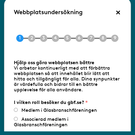
×
Besöksadress:
Webbplatsundersökning
Ringvägen 100
118 60 Stockholm
Tel 08-453 90 70
E-post
info@gbf.se
Information om cookies
Hjälp oss göra webbplatsen bättre
Vi arbetar kontinuerligt med att förbättra
Följ oss via RSS
webbplatsen så att innehållet blir lätt att
hitta och tillgängligt för alla. Dina synpunkter
är värdefulla och bidrar till en bättre
upplevelse för alla användare.
Databasens namn:
www.gbf.se
-
Tillhandahållare: Glastjänster för
Glasbranschföreningen AB - Ansvarig
I vilken roll besöker du gbf.se?
utgivare: Sofia Wahlgren
Medlem i Glasbranschföreningen
Associerad medlem i
Glasbranschföreningen
Arbetar inom annan