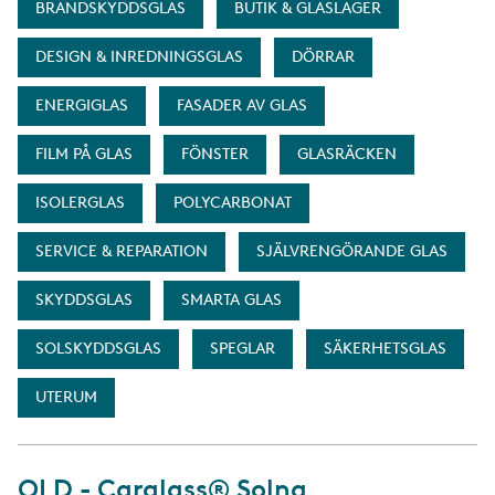
BRANDSKYDDSGLAS
BUTIK & GLASLAGER
DESIGN & INREDNINGSGLAS
DÖRRAR
ENERGIGLAS
FASADER AV GLAS
FILM PÅ GLAS
FÖNSTER
GLASRÄCKEN
ISOLERGLAS
POLYCARBONAT
SERVICE & REPARATION
SJÄLVRENGÖRANDE GLAS
SKYDDSGLAS
SMARTA GLAS
SOLSKYDDSGLAS
SPEGLAR
SÄKERHETSGLAS
UTERUM
OLD - Carglass® Solna