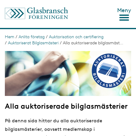
H
Meny
o
p
p
a
t
Hem
/
Anlita företag
/
Auktorisation och certifiering
L
i
/
Auktoriserat Bilglasmästeri
/
Alla auktoriserade bilglasmäst...
ä
l
l
I
n
h
m
u
a
k
v
g
s
u
e
d
t
i
n
i
n
g
e
Alla auktoriserade bilglasmästerier
h
å
l
På denna sida hittar du alla auktoriserade
l
bilglasmästerier, oavsett medlemskap i