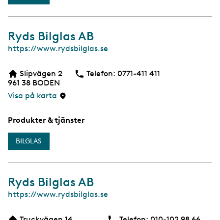
Ryds Bilglas AB
W
https://www.rydsbilglas.se
e
b
Slipvägen 2
Telefon:
Telefon
0771-411 411
961 38
BODEN
Visa på karta
Produkter & tjänster
BILGLAS
Ryds Bilglas AB
W
https://www.rydsbilglas.se
e
b
Truckvägen 14
Telefon:
Telefon
010-102 98 66