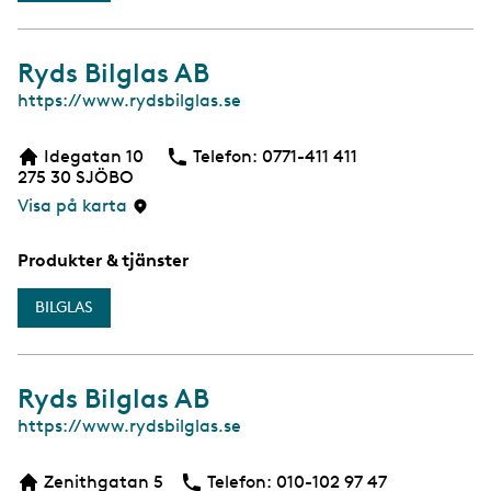
Ryds Bilglas AB
W
https://www.rydsbilglas.se
e
b
Idegatan 10
Telefon:
Telefon
0771-411 411
275 30
SJÖBO
Visa på karta
Produkter & tjänster
BILGLAS
Ryds Bilglas AB
W
https://www.rydsbilglas.se
e
b
Zenithgatan 5
Telefon:
Telefon
010-102 97 47