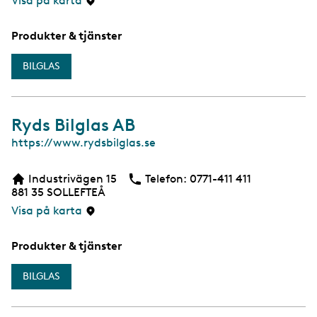
Visa på karta
Produkter & tjänster
BILGLAS
Ryds Bilglas AB
W
https://www.rydsbilglas.se
e
b
Industrivägen 15
Telefon:
Telefon
0771-411 411
881 35
SOLLEFTEÅ
Visa på karta
Produkter & tjänster
BILGLAS