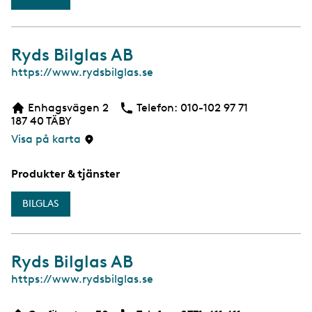
Ryds Bilglas AB
W
https://www.rydsbilglas.se
e
b
Enhagsvägen 2
Telefon:
Telefon
010-102 97 71
187 40
TÄBY
Visa på karta
Produkter & tjänster
BILGLAS
Ryds Bilglas AB
W
https://www.rydsbilglas.se
e
b