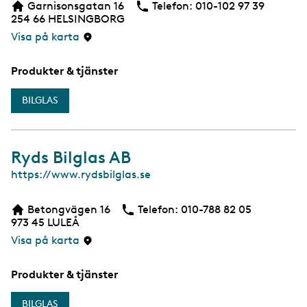
Garnisonsgatan 16
Telefon:
Telefon
010-102 97 39
254 66
HELSINGBORG
Visa på karta
Produkter & tjänster
BILGLAS
Ryds Bilglas AB
W
https://www.rydsbilglas.se
e
b
Betongvägen 16
Telefon:
Telefon
010-788 82 05
973 45
LULEÅ
Visa på karta
Produkter & tjänster
BILGLAS