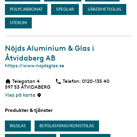
POLYCARBONAT
SPEGLAR
SÄKERHETSGLAS
UTERUM
Nöjds Aluminium & Glas i
Åtvidaberg AB
W
https://www.nojdsglas.se
e
b
Telegatan 4
Telefon:
Telefon
0120-135 40
597 53
ÅTVIDABERG
Visa på karta
Produkter & tjänster
BILGLAS
BLYGLASNING/KONSTGLAS