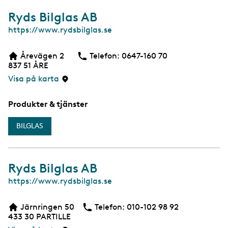
Ryds Bilglas AB
W
https://www.rydsbilglas.se
e
b
Årevägen 2
Telefon:
Telefon
0647-160 70
837 51
ÅRE
Visa på karta
Produkter & tjänster
BILGLAS
Ryds Bilglas AB
W
https://www.rydsbilglas.se
e
b
Järnringen 50
Telefon:
Telefon
010-102 98 92
433 30
PARTILLE