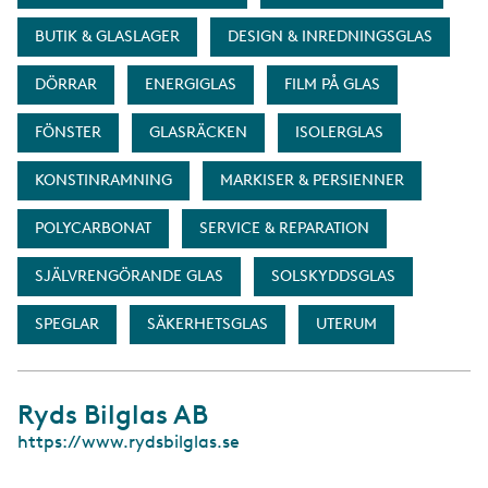
BUTIK & GLASLAGER
DESIGN & INREDNINGSGLAS
DÖRRAR
ENERGIGLAS
FILM PÅ GLAS
FÖNSTER
GLASRÄCKEN
ISOLERGLAS
KONSTINRAMNING
MARKISER & PERSIENNER
POLYCARBONAT
SERVICE & REPARATION
SJÄLVRENGÖRANDE GLAS
SOLSKYDDSGLAS
SPEGLAR
SÄKERHETSGLAS
UTERUM
Ryds Bilglas AB
W
https://www.rydsbilglas.se
e
b