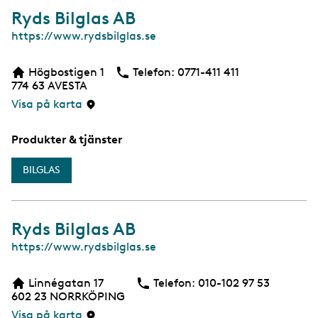
Ryds Bilglas AB
W
https://www.rydsbilglas.se
e
b
Högbostigen 1
Telefon:
Telefon
0771-411 411
774 63
AVESTA
Visa på karta
Produkter & tjänster
BILGLAS
Ryds Bilglas AB
W
https://www.rydsbilglas.se
e
b
Linnégatan 17
Telefon:
Telefon
010-102 97 53
602 23
NORRKÖPING
Visa på karta