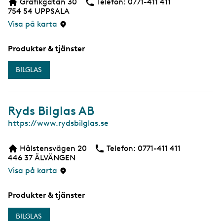
Grafikgatan 30
Telefon:
Telefon
0771-411 411
754 54
UPPSALA
Visa på karta
Produkter & tjänster
BILGLAS
Ryds Bilglas AB
W
https://www.rydsbilglas.se
e
b
Hålstensvägen 20
Telefon:
Telefon
0771-411 411
446 37
ÄLVÄNGEN
Visa på karta
Produkter & tjänster
BILGLAS