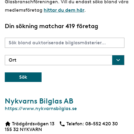
Glasbranschföreningen. Vill du endast söka bland våra
medlemsföretag
hittar du dem här
.
Din sökning matchar 419 företag
Nykvarns Bilglas AB
W
https://www.nykvarnsbilglas.se
e
b
Trädgårdsvägen 13
Telefon:
Telefon
08-552 420 30
155 32
NYKVARN