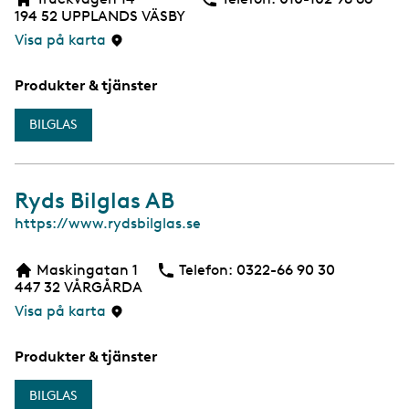
194 52
UPPLANDS VÄSBY
Visa på karta
Produkter & tjänster
BILGLAS
Ryds Bilglas AB
W
https://www.rydsbilglas.se
e
b
Maskingatan 1
Telefon:
Telefon
0322-66 90 30
447 32
VÅRGÅRDA
Visa på karta
Produkter & tjänster
BILGLAS