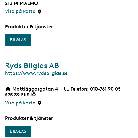
212 14
MALMÖ
Visa på karta
Produkter & tjänster
BILGLAS
Ryds Bilglas AB
W
https://www.rydsbilglas.se
e
b
Mattläggargatan 4
Telefon:
Telefon
010-761 90 05
575 39
EKSJÖ
Visa på karta
Produkter & tjänster
BILGLAS