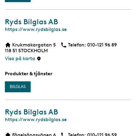
Ryds Bilglas AB
W
https://www.rydsbilglas.se
e
b
Krukmakargatan 5
Telefon:
Telefon
010-121 96 89
118 51
STOCKHOLM
Visa på karta
Produkter & tjänster
BILGLAS
Ryds Bilglas AB
W
https://www.rydsbilglas.se
e
b
Fågelsångsvägen 6
Telefon:
Telefon
010-121 96 59