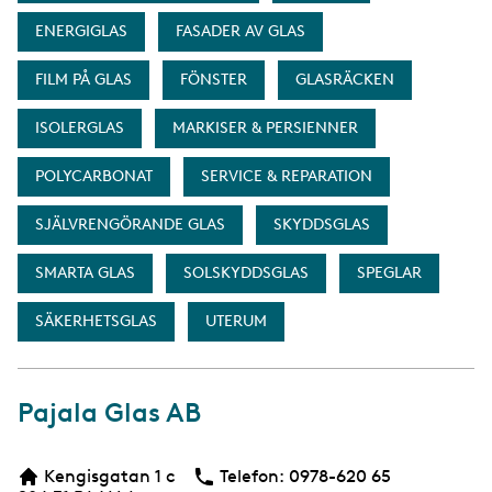
ENERGIGLAS
FASADER AV GLAS
FILM PÅ GLAS
FÖNSTER
GLASRÄCKEN
ISOLERGLAS
MARKISER & PERSIENNER
POLYCARBONAT
SERVICE & REPARATION
SJÄLVRENGÖRANDE GLAS
SKYDDSGLAS
SMARTA GLAS
SOLSKYDDSGLAS
SPEGLAR
SÄKERHETSGLAS
UTERUM
Pajala Glas AB
Kengisgatan 1 c
Telefon:
Telefon
0978-620 65