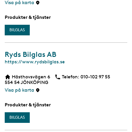
Visa på karta
Produkter & tjänster
BILGLAS
Ryds Bilglas AB
W
https://www.rydsbilglas.se
e
b
Hästhovsvägen 6
Telefon:
Telefon
010-102 97 55
554 54
JÖNKÖPING
Visa på karta
Produkter & tjänster
BILGLAS