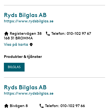
Ryds Bilglas AB
W
https://www.rydsbilglas.se
e
b
Registervägen 38
Telefon:
Telefon
010-102 97 67
168 31
BROMMA
Visa på karta
Produkter & tjänster
BILGLAS
Ryds Bilglas AB
W
https://www.rydsbilglas.se
e
b
Bivägen 8
Telefon:
Telefon
010-102 97 66