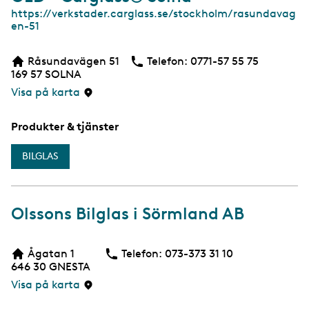
W
https://verkstader.carglass.se/stockholm/rasundavag
e
en-51
b
Råsundavägen 51
Telefon:
Telefon
0771-57 55 75
169 57
SOLNA
Visa på karta
Produkter & tjänster
BILGLAS
Olssons Bilglas i Sörmland AB
Ågatan 1
Telefon:
Telefon
073-373 31 10
646 30
GNESTA
Visa på karta