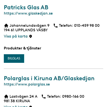
Patricks Glas AB
W
https://www.glaskedjan.se
e
b
Johannelundsvägen 9
Telefon:
Telefon
010-459 98 00
194 61
UPPLANDS VÄSBY
Visa på karta
Produkter & tjänster
BILGLAS
Polarglas i Kiruna AB/Glaskedjan
W
https://www.polarglas.se
e
b
Lastvägen 24 A
Telefon:
Telefon
0980-166 00
981 38
KIRUNA