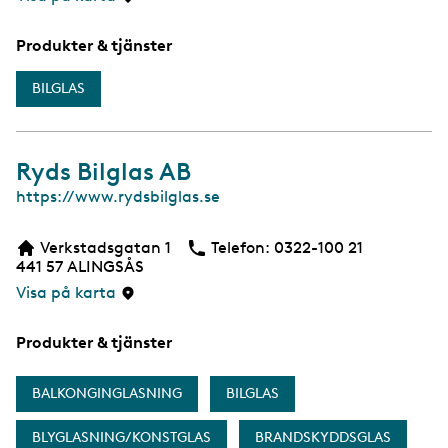
Produkter & tjänster
BILGLAS
Ryds Bilglas AB
W
https://www.rydsbilglas.se
e
b
Verkstadsgatan 1
Telefon:
Telefon
0322-100 21
441 57
ALINGSÅS
Visa på karta
Produkter & tjänster
BALKONGINGLASNING
BILGLAS
BLYGLASNING/KONSTGLAS
BRANDSKYDDSGLAS