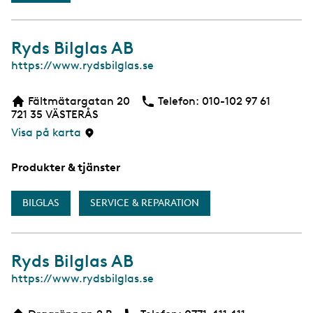
Ryds Bilglas AB
W
https://www.rydsbilglas.se
e
b
Fältmätargatan 20
Telefon:
Telefon
010-102 97 61
721 35
VÄSTERÅS
Visa på karta
Produkter & tjänster
BILGLAS
SERVICE & REPARATION
Ryds Bilglas AB
W
https://www.rydsbilglas.se
e
b