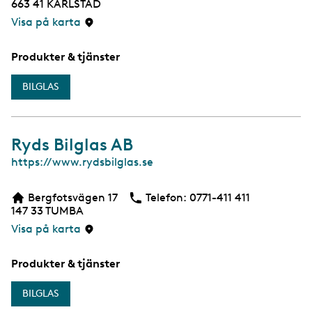
663 41
KARLSTAD
Visa på karta
Produkter & tjänster
BILGLAS
Ryds Bilglas AB
W
https://www.rydsbilglas.se
e
b
Bergfotsvägen 17
Telefon:
Telefon
0771-411 411
147 33
TUMBA
Visa på karta
Produkter & tjänster
BILGLAS