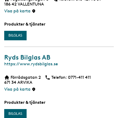
186 42
VALLENTUNA
Visa på karta
Produkter & tjänster
BILGLAS
Ryds Bilglas AB
W
https://www.rydsbilglas.se
e
b
Förrådsgatan 2
Telefon:
Telefon
0771-411 411
671 34
ARVIKA
Visa på karta
Produkter & tjänster
BILGLAS