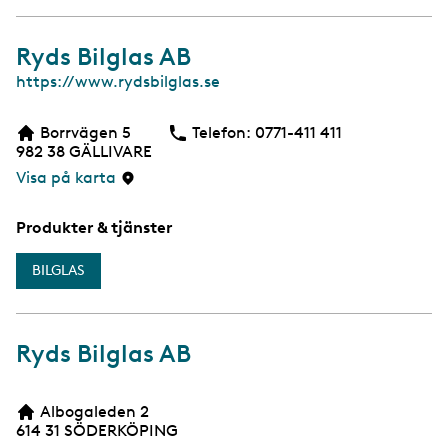
Ryds Bilglas AB
W
https://www.rydsbilglas.se
e
b
Borrvägen 5
Telefon:
Telefon
0771-411 411
982 38
GÄLLIVARE
Visa på karta
Produkter & tjänster
BILGLAS
Ryds Bilglas AB
Albogaleden 2
614 31
SÖDERKÖPING