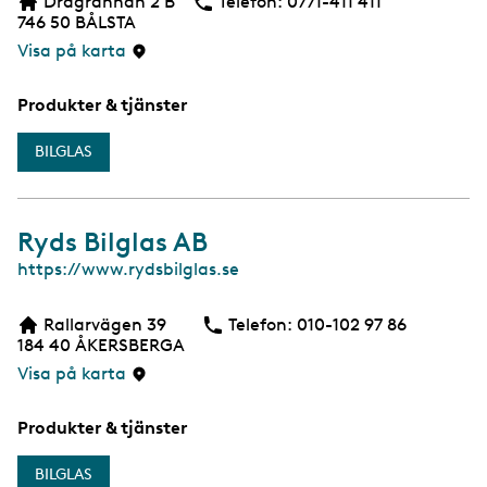
Dragrännan 2 B
Telefon:
Telefon
0771-411 411
746 50
BÅLSTA
Visa på karta
Produkter & tjänster
BILGLAS
Ryds Bilglas AB
W
https://www.rydsbilglas.se
e
b
Rallarvägen 39
Telefon:
Telefon
010-102 97 86
184 40
ÅKERSBERGA
Visa på karta
Produkter & tjänster
BILGLAS