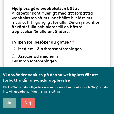
Hjälp oss göra webbplatsen bättre
BILGLAS
Vi arbetar kontinuerligt med att förbättra
webbplatsen så att innehållet blir lätt att
hitta och tillgängligt för alla. Dina synpunkter
är värdefulla och bidrar till en bättre
Ryds Bilglas AB
upplevelse för alla användare.
W
https://www.rydsbilglas.se
I vilken roll besöker du gbf.se?
e
b
Medlem i Glasbranschföreningen
Södra Ågatan 8
Telefon:
Telefon
010-102 97 35
431 35
MÖLNDAL
Associerad medlem i
Glasbranschföreningen
Visa på karta
Arbetar inom annan
medlemsorganisation/Svenskt Näringsliv
Vi använder cookies på denna webbplats för att
Produkter & tjänster
förbättra din användarupplevelse
Utbildningsaktör
Klicka "Ja" om du vill godkänna användandet av cookies och "Nej" om du
Student
BILGLAS
BRANDSKYDDSGLAS
Mer information
inte vill godkänna.
Privatperson
DESIGN & INREDNINGSGLAS
ENERGIGLAS
Ja
Nej
Annat...
ISOLERGLAS
SERVICE & REPARATION