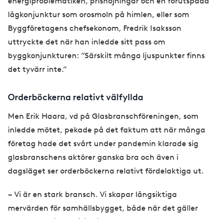
energiproblematiken, prishöjningar och en förutspådd
lågkonjunktur som orosmoln på himlen, eller som
Byggföretagens chefsekonom, Fredrik Isaksson
uttryckte det när han inledde sitt pass om
byggkonjunkturen: ”Särskilt många ljuspunkter finns
det tyvärr inte.”
Orderböckerna relativt välfyllda
Men Erik Haara, vd på Glasbranschföreningen, som
inledde mötet, pekade på det faktum att när många
företag hade det svårt under pandemin klarade sig
glasbranschens aktörer ganska bra och även i
dagsläget ser orderböckerna relativt fördelaktiga ut.
– Vi är en stark bransch. Vi skapar långsiktiga
mervärden för samhällsbygget, både när det gäller