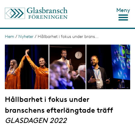
H
Meny
o
p
p
a
t
Hem
/
Nyheter
/
Hållbarhet i fokus under brans...
L
i
ä
I
l
m
l
n
a
h
g
u
k
e
v
s
u
d
t
i
n
i
n
Hållbarhet i fokus under
g
e
h
branschens efterlängtade träff
å
l
GLASDAGEN 2022
l