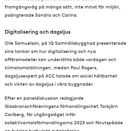
framgångsväg på många sätt, inte minst för miljön,
poängterade Sandra och Carina.
Digitalisering och dagsljus
Olle Samuelson, på IQ Samhällsbyggnad presenterade
sina tankar om hur digitalisering och nya
affärsmodeller kan underlätta både vardagen och
klimatomställningen, medan Paul Rogers,
dagsljusexpert på ACC talade om social hållbarhet
och vikten av dagsljus i våra byggnader.
Efter en paneldiskussion redogjorde
Glasbranschföreningens förhandlingschef, Torbjörn
Carlberg, för utgångsläget inför
kollektivavtalsförhandlingarna 2023 och förutspådde
en överlag turbulent avtalsrörelse.