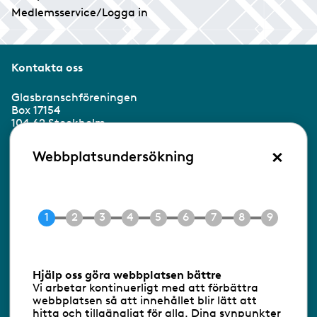
Medlemsservice/Logga in
Kontakta oss
Glasbranschföreningen
Box 17154
104 62 Stockholm
×
Besöksadress:
Webbplatsundersökning
Ringvägen 100
118 60 Stockholm
Tel 08-453 90 70
E-post
info@gbf.se
Information om cookies
Hjälp oss göra webbplatsen bättre
Vi arbetar kontinuerligt med att förbättra
Följ oss via RSS
webbplatsen så att innehållet blir lätt att
hitta och tillgängligt för alla. Dina synpunkter