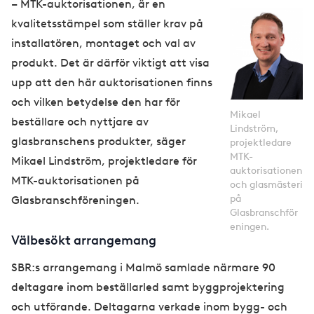
– MTK-auktorisationen, är en
kvalitetsstämpel som ställer krav på
installatören, montaget och val av
produkt. Det är därför viktigt att visa
upp att den här auktorisationen finns
och vilken betydelse den har för
Mikael
beställare och nyttjare av
Lindström,
glasbranschens produkter, säger
projektledare
MTK-
Mikael Lindström, projektledare för
auktorisationen
MTK-auktorisationen på
och glasmästeri
på
Glasbranschföreningen.
Glasbranschför
eningen.
Välbesökt arrangemang
SBR:s arrangemang i Malmö samlade närmare 90
deltagare inom beställarled samt byggprojektering
och utförande. Deltagarna verkade inom bygg- och