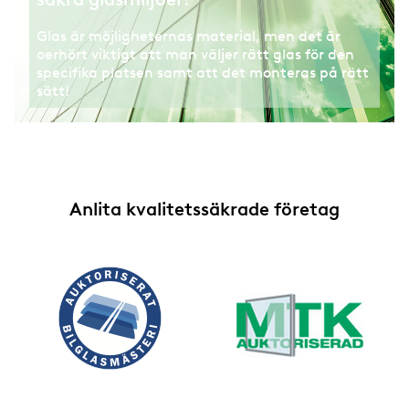
Glas är möjligheternas material, men det är
oerhört viktigt att man väljer rätt glas för den
specifika platsen samt att det monteras på rätt
sätt!
Anlita kvalitetssäkrade företag