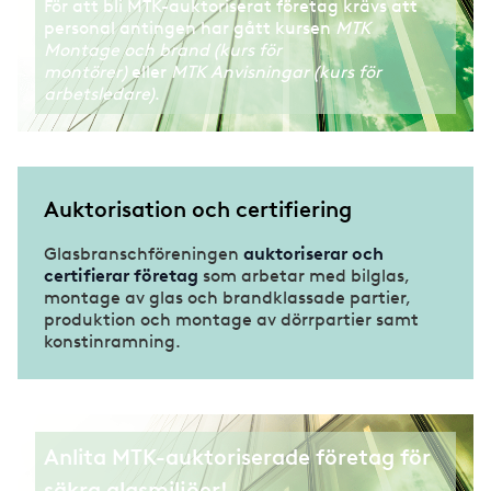
För att bli MTK-auktoriserat företag krävs att
personal antingen har gått kursen
MTK
Montage och brand (kurs för
montörer)
eller
MTK Anvisningar (kurs för
arbetsledare)
.
Auktorisation och certifiering
Glasbranschföreningen
auktoriserar och
certifierar företag
som arbetar med bilglas,
montage av glas och brandklassade partier,
produktion och montage av dörrpartier samt
konstinramning.
Anlita MTK-auktoriserade företag för
säkra glasmiljöer!