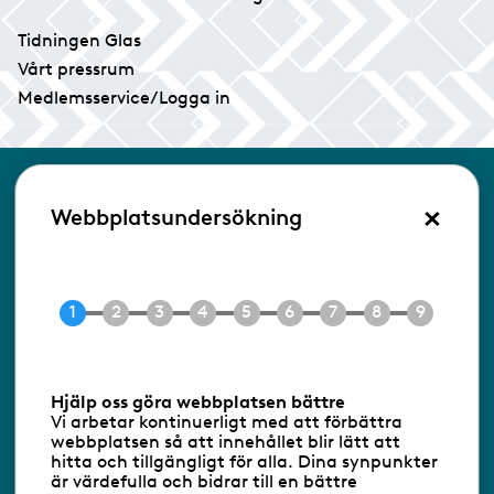
Tidningen Glas
Vårt pressrum
Medlemsservice/Logga in
Kontakta oss
×
Webbplatsundersökning
Glasbranschföreningen
Box 17154
104 62 Stockholm
Besöksadress:
Ringvägen 100
118 60 Stockholm
Tel 08-453 90 70
Hjälp oss göra webbplatsen bättre
E-post
info@gbf.se
Vi arbetar kontinuerligt med att förbättra
webbplatsen så att innehållet blir lätt att
hitta och tillgängligt för alla. Dina synpunkter
Information om cookies
är värdefulla och bidrar till en bättre