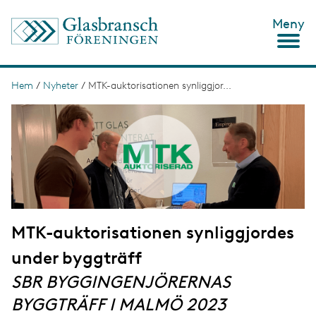
H
Meny
o
p
p
a
t
Hem
/
Nyheter
/
MTK-auktorisationen synliggjor...
L
i
ä
I
l
m
l
n
a
h
g
u
k
e
v
s
u
d
t
i
n
i
n
MTK-auktorisationen synliggjordes
g
e
h
under byggträff
å
l
SBR BYGGINGENJÖRERNAS
l
BYGGTRÄFF I MALMÖ 2023