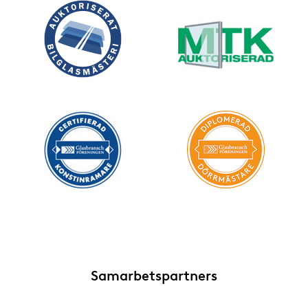
Glasdörrar
Structural Glazing
Inglasade uterum
Gestaltning av glasfasad
Inredningsglas
Markiser och persienner
Plast
Självrengörande glas
Skyddsglas
Smarta glas
Samarbetspartners
Solskyddsglas