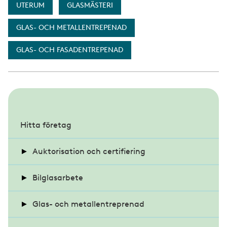
UTERUM
GLASMÄSTERI
GLAS- OCH METALLENTREPENAD
GLAS- OCH FASADENTREPENAD
S
u
Hitta företag
b
Auktorisation och certifiering
m
e
Bilglasarbete
Auktoriserat Bilglasmästeri
n
u
Krav på glas i fordon
Glas- och metallentreprenad
Alla auktoriserade bilglasmästerier
Certifierad Konstinramare