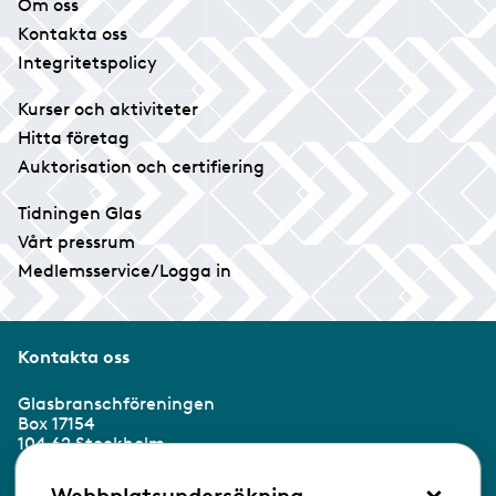
Om oss
Kontakta oss
Integritetspolicy
Kurser och aktiviteter
Hitta företag
Auktorisation och certifiering
Tidningen Glas
Vårt pressrum
Medlemsservice/Logga in
Kontakta oss
Glasbranschföreningen
Box 17154
104 62 Stockholm
×
Besöksadress: