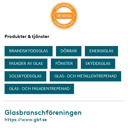
a
Produkter & tjänster
BRANDSKYDDSGLAS
DÖRRAR
ENERGIGLAS
FASADER AV GLAS
FÖNSTER
SKYDDSGLAS
SOLSKYDDSGLAS
GLAS- OCH METALLENTREPENAD
GLAS- OCH FASADENTREPENAD
Glasbranschföreningen
W
https://www.gbf.se
e