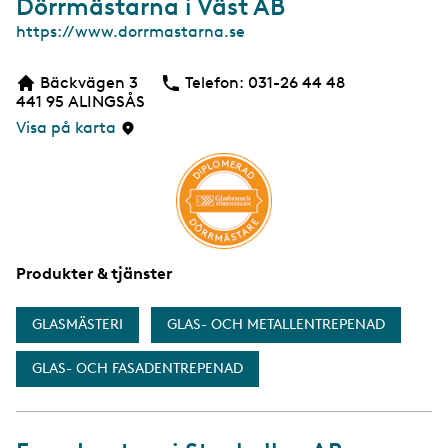
Dörrmästarna i Väst AB
W
https://www.dorrmastarna.se
e
b
Bäckvägen 3
Telefon:
Telefon
031-26 44 48
b
441 95
ALINGSÅS
s
i
Visa på karta
d
a
Produkter & tjänster
GLASMÄSTERI
GLAS- OCH METALLENTREPENAD
GLAS- OCH FASADENTREPENAD