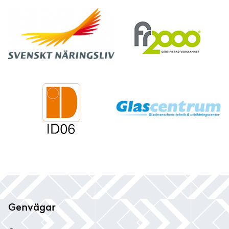
Speglar
Säkerhetsglas
Genvägar