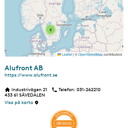
8
Leaflet
|
©
OpenStreetMap
contributors
Alufront AB
W
https://www.alufront.se
e
b
Industrivägen 21
Telefon:
Telefon
031-262210
b
433 61
SÄVEDALEN
s
i
Visa på karta
d
a