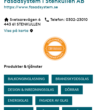
Fasadsystem i Stenkullen AB
W
https://www.fasadsystem.se
e
b
Svetsarevägen 6
Telefon:
Telefon
0302-23010
b
443 61
STENKULLEN
s
i
Visa på karta
d
a
Produkter & tjänster
BALKONGINGLASNING
BRANDSKYDDSGLAS
DESIGN & INREDNINGSGLAS
DÖRRAR
ENERGIGLAS
FASADER AV GLAS