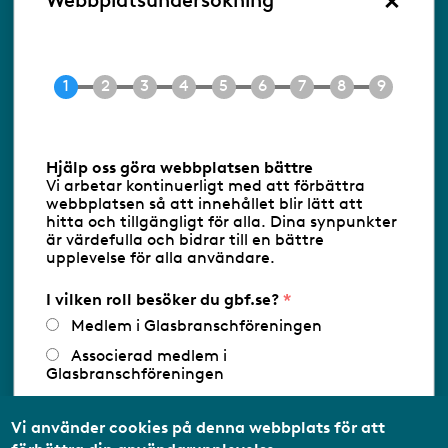
Webbplatsundersökning
Ringvägen 100
118 60 Stockholm
Tel 08-453 90 70
E-post
info@gbf.se
Information om cookies
Hjälp oss göra webbplatsen bättre
Vi arbetar kontinuerligt med att förbättra
Följ oss via RSS
webbplatsen så att innehållet blir lätt att
hitta och tillgängligt för alla. Dina synpunkter
är värdefulla och bidrar till en bättre
upplevelse för alla användare.
Databasens namn:
www.gbf.se
-
Tillhandahållare: Glastjänster för
Glasbranschföreningen AB - Ansvarig
I vilken roll besöker du gbf.se?
utgivare: Sofia Wahlgren
Medlem i Glasbranschföreningen
Associerad medlem i
Glasbranschföreningen
Arbetar inom annan
medlemsorganisation/Svenskt Näringsliv
Vi använder cookies på denna webbplats för att