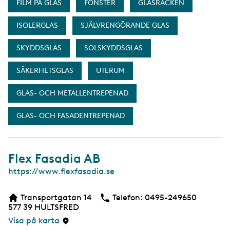
FILM PÅ GLAS
FÖNSTER
GLASRÄCKEN
ISOLERGLAS
SJÄLVRENGÖRANDE GLAS
SKYDDSGLAS
SOLSKYDDSGLAS
SÄKERHETSGLAS
UTERUM
GLAS- OCH METALLENTREPENAD
GLAS- OCH FASADENTREPENAD
Flex Fasadia AB
W
https://www.flexfasadia.se
e
b
Transportgatan 14
Telefon:
Telefon
0495-249650
b
577 39
HULTSFRED
s
i
Visa på karta
d