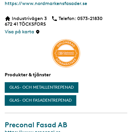
W
https://www.nordmarkensfasader.se
e
b
Industrivägen 3
Telefon:
Telefon
0573-21830
b
672 41
TÖCKSFORS
s
i
Visa på karta
d
a
Produkter & tjänster
GLAS- OCH METALLENTREPENAD
GLAS- OCH FASADENTREPENAD
Preconal Fasad AB