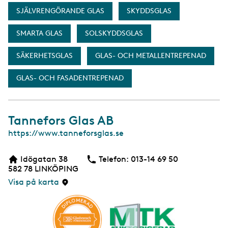
SJÄLVRENGÖRANDE GLAS
SKYDDSGLAS
SMARTA GLAS
SOLSKYDDSGLAS
SÄKERHETSGLAS
GLAS- OCH METALLENTREPENAD
GLAS- OCH FASADENTREPENAD
Tannefors Glas AB
W
https://www.tanneforsglas.se
e
b
Idögatan 38
Telefon:
Telefon
013-14 69 50
b
582 78
LINKÖPING
s
i
Visa på karta
d
a