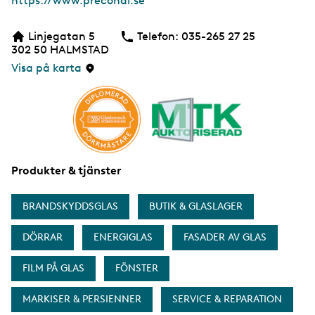
W
https://www.preconal.se
e
b
Linjegatan 5
Telefon:
Telefon
035-265 27 25
b
302 50
HALMSTAD
s
i
Visa på karta
d
a
Produkter & tjänster
BRANDSKYDDSGLAS
BUTIK & GLASLAGER
DÖRRAR
ENERGIGLAS
FASADER AV GLAS
FILM PÅ GLAS
FÖNSTER
MARKISER & PERSIENNER
SERVICE & REPARATION