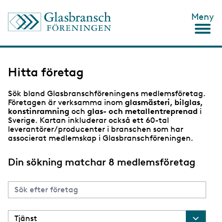
H
Meny
o
p
p
a
t
i
Hitta företag
l
l
Sök bland Glasbranschföreningens medlemsföretag.
h
Företagen är verksamma inom
glasmästeri, bilglas,
u
konstinramning
och
glas- och metallentreprenad
i
v
Sverige. Kartan inkluderar också ett 60-tal
u
leverantörer/producenter i branschen som har
d
associerat medlemskap i Glasbranschföreningen.
i
n
n
Din sökning matchar 8 medlemsföretag
e
h
å
l
l