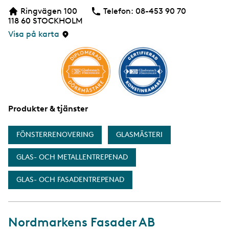
b
Ringvägen 100
Telefon:
Telefon
08-453 90 70
b
118 60
STOCKHOLM
s
i
Visa på karta
d
a
Produkter & tjänster
FÖNSTERRENOVERING
GLASMÄSTERI
GLAS- OCH METALLENTREPENAD
GLAS- OCH FASADENTREPENAD
Nordmarkens Fasader AB