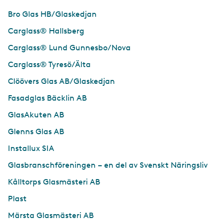
Bro Glas HB/Glaskedjan
Carglass® Hallsberg
Carglass® Lund Gunnesbo/Nova
Carglass® Tyresö/Älta
Clöövers Glas AB/Glaskedjan
Fasadglas Bäcklin AB
GlasAkuten AB
Glenns Glas AB
Installux SIA
Glasbranschföreningen – en del av Svenskt Näringsliv
Kålltorps Glasmästeri AB
Plast
Märsta Glasmästeri AB