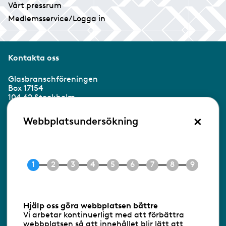
Vårt pressrum
Medlemsservice/Logga in
Kontakta oss
Glasbranschföreningen
Box 17154
104 62 Stockholm
×
Besöksadress:
Webbplatsundersökning
Ringvägen 100
118 60 Stockholm
Tel 08-453 90 70
E-post
info@gbf.se
Information om cookies
Hjälp oss göra webbplatsen bättre
Vi arbetar kontinuerligt med att förbättra
Följ oss via RSS
webbplatsen så att innehållet blir lätt att