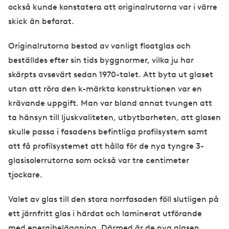
också kunde konstatera att originalrutorna var i värre
skick än befarat.
Originalrutorna bestod av vanligt floatglas och
beställdes efter sin tids byggnormer, vilka ju har
skärpts avsevärt sedan 1970-talet. Att byta ut glaset
utan att röra den k-märkta konstruktionen var en
krävande uppgift. Man var bland annat tvungen att
ta hänsyn till ljuskvaliteten, utbytbarheten, att glasen
skulle passa i fasadens befintliga profilsystem samt
att få profilsystemet att hålla för de nya tyngre 3-
glasisolerrutorna som också var tre centimeter
tjockare.
Valet av glas till den stora norrfasaden föll slutligen på
ett järnfritt glas i härdat och laminerat utförande
med energibeläggning. Därmed är de nya glasen