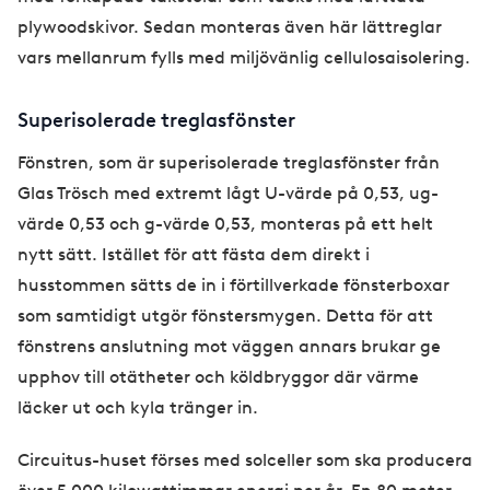
plywoodskivor. Sedan monteras även här lättreglar
vars mellanrum fylls med miljövänlig cellulosaisolering.
Superisolerade treglasfönster
Fönstren, som är superisolerade treglasfönster från
Glas Trösch med extremt lågt U-värde på 0,53, ug-
värde 0,53 och g-värde 0,53, monteras på ett helt
nytt sätt. Istället för att fästa dem direkt i
husstommen sätts de in i förtillverkade fönsterboxar
som samtidigt utgör fönstersmygen. Detta för att
fönstrens anslutning mot väggen annars brukar ge
upphov till otätheter och köldbryggor där värme
läcker ut och kyla tränger in.
Circuitus-huset förses med solceller som ska producera