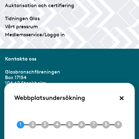
Auktorisation och certifiering
Tidningen Glas
Vårt pressrum
Medlemsservice/Logga in
Kontakta oss
Glasbranschföreningen
Box 17154
104 62 Stockholm
×
Besöksadress:
Webbplatsundersökning
Ringvägen 100
118 60 Stockholm
Tel 08-453 90 70
E-post
info@gbf.se