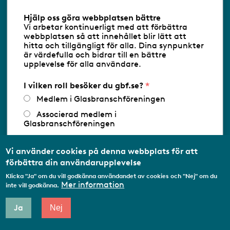
Information om cookies
Hjälp oss göra webbplatsen bättre
Vi arbetar kontinuerligt med att förbättra
Följ oss via RSS
webbplatsen så att innehållet blir lätt att
hitta och tillgängligt för alla. Dina synpunkter
är värdefulla och bidrar till en bättre
upplevelse för alla användare.
Databasens namn:
www.gbf.se
-
Tillhandahållare: Glastjänster för
Glasbranschföreningen AB - Ansvarig
I vilken roll besöker du gbf.se?
utgivare: Sofia Wahlgren
Medlem i Glasbranschföreningen
Associerad medlem i
Glasbranschföreningen
Arbetar inom annan
medlemsorganisation/Svenskt Näringsliv
Vi använder cookies på denna webbplats för att
förbättra din användarupplevelse
Utbildningsaktör
Klicka "Ja" om du vill godkänna användandet av cookies och "Nej" om du
Student
Mer information
inte vill godkänna.
Privatperson
Ja
Nej
Annat...