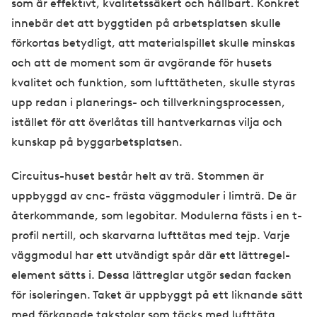
som är effektivt, kvalitetssäkert och hållbart. Konkret
innebär det att byggtiden på arbetsplatsen skulle
förkortas betydligt, att materialspillet skulle minskas
och att de moment som är avgörande för husets
kvalitet och funktion, som lufttätheten, skulle styras
upp redan i planerings- och tillverkningsprocessen,
istället för att överlåtas till hantverkarnas vilja och
kunskap på byggarbetsplatsen.
Circuitus-huset består helt av trä. Stommen är
uppbyggd av cnc- frästa väggmoduler i limträ. De är
återkommande, som legobitar. Modulerna fästs i en t-
profil nertill, och skarvarna lufttätas med tejp. Varje
väggmodul har ett utvändigt spår där ett lättregel-
element sätts i. Dessa lättreglar utgör sedan facken
för isoleringen. Taket är uppbyggt på ett liknande sätt
med förkapade takstolar som täcks med lufttäta