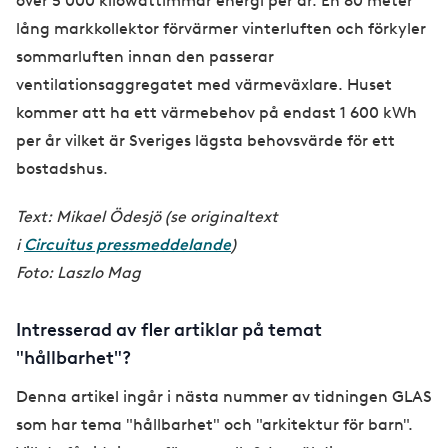
över 5 000 kilowattimmar energi per år. En 80 meter
lång markkollektor förvärmer vinterluften och förkyler
sommarluften innan den passerar
ventilationsaggregatet med värmeväxlare. Huset
kommer att ha ett värmebehov på endast 1 600 kWh
per år vilket är Sveriges lägsta behovsvärde för ett
bostadshus.
Text: Mikael Ödesjö (se originaltext
i
Circuitus pressmeddelande
)
Foto: Laszlo Mag
Intresserad av fler artiklar på temat
"hållbarhet"?
Denna artikel ingår i nästa nummer av tidningen GLAS
som har tema "hållbarhet" och "arkitektur för barn".