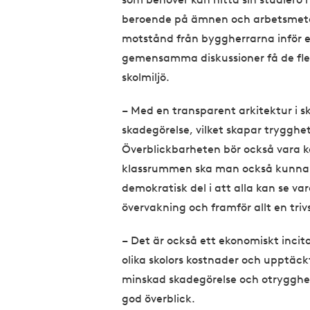
beroende på ämnen och arbetsmetode
motstånd från byggherrarna inför e
gemensamma diskussioner få de fle
skolmiljö.
– Med en transparent arkitektur i 
skadegörelse, vilket skapar trygghet
Överblickbarheten bör också vara k
klassrummen ska man också kunna se
demokratisk del i att alla kan se va
övervakning och framför allt en tri
– Det är också ett ekonomiskt incit
olika skolors kostnader och upptäckt
minskad skadegörelse och otrygghe
god överblick.