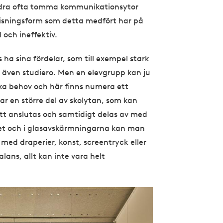
andra ofta tomma kommunikationsytor
isningsform som detta medfört har på
l och ineffektiv.
ha sina fördelar, som till exempel stark
l även studiero. Men en elevgrupp kan ju
lika behov och här finns numera ett
r en större del av skolytan, som kan
 anslutas och samtidigt delas av med
itet och i glasavskärmningarna kan man
ed draperier, konst, screentryck eller
lans, allt kan inte vara helt