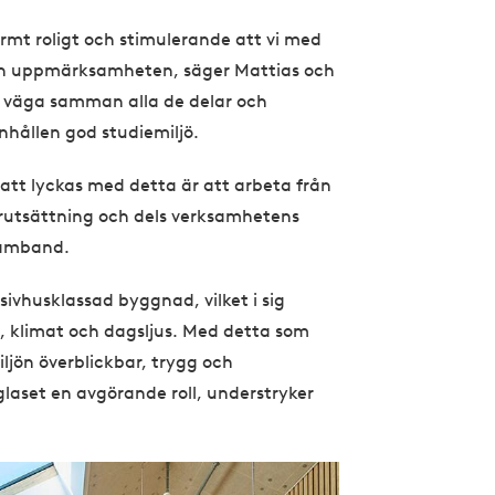
rmt roligt och stimulerande att vi med
ch uppmärksamheten, säger Mattias och
t väga samman alla de delar och
hållen god studiemiljö.
 att lyckas med detta är att arbeta från
förutsättning och dels verksamhetens
samband.
sivhusklassad byggnad, vilket i sig
i, klimat och dagsljus. Med detta som
ljön överblickbar, trygg och
glaset en avgörande roll, understryker