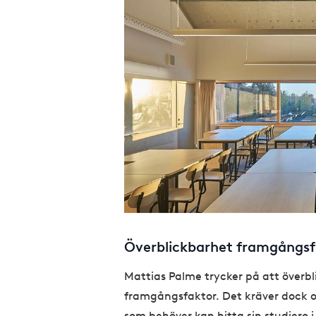
Överblickbarhet framgångsf
Mattias Palme trycker på att överbl
framgångsfaktor. Det kräver dock 
som behöver kan hitta sin studiero i