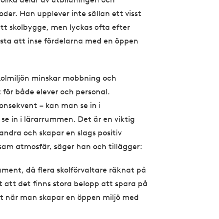
r. Han upplever inte sällan ett visst
tt skolbygge, men lyckas ofta efter
sta att inse fördelarna med en öppen
skolmiljön minskar mobbning och
 för både elever och personal.
onsekvent – kan man se in i
 in i lärarrummen. Det är en viktig
randra och skapar en slags positiv
vsam atmosfär, säger han och tillägger:
ament, då flera skolförvaltare räknat på
 att det finns stora belopp att spara på
t när man skapar en öppen miljö med