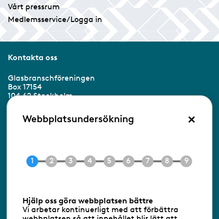
Vårt pressrum
Medlemsservice/Logga in
Kontakta oss
Glasbranschföreningen
Box 17154
104 62 Stockholm
×
Besöksadress:
Webbplatsundersökning
Ringvägen 100
118 60 Stockholm
Tel 08-453 90 70
E-post
info@gbf.se
Information om cookies
Hjälp oss göra webbplatsen bättre
Vi arbetar kontinuerligt med att förbättra
Följ oss via RSS
webbplatsen så att innehållet blir lätt att