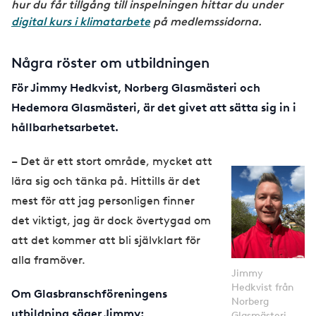
hur du får tillgång till inspelningen hittar du under
digital kurs i klimatarbete
på medlemssidorna.
Några röster om utbildningen
För Jimmy Hedkvist, Norberg Glasmästeri och
Hedemora Glasmästeri, är det givet att sätta sig in i
hållbarhetsarbetet.
– Det är ett stort område, mycket att
lära sig och tänka på. Hittills är det
mest för att jag personligen finner
det viktigt, jag är dock övertygad om
att det kommer att bli självklart för
alla framöver.
Jimmy
Hedkvist från
Om Glasbranschföreningens
Norberg
utbildning säger Jimmy:
Glasmästeri