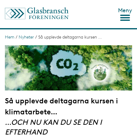
H
Meny
o
p
p
a
t
Hem
/
Nyheter
/
Så upplevde deltagarna kursen ...
L
i
ä
I
l
m
l
n
a
h
g
u
k
e
v
s
u
d
t
i
n
i
n
Så upplevde deltagarna kursen i
g
e
h
klimatarbete...
å
l
...OCH NU KAN DU SE DEN I
l
EFTERHAND