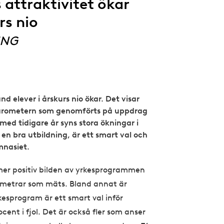
attraktivitet ökar
rs nio
ING
 elever i årskurs nio ökar. Det visar
arometern som genomförts på uppdrag
med tidigare år syns stora ökningar i
n bra utbildning, är ett smart val och
mnasiet.
mer positiv bilden av yrkesprogrammen
rametrar som mäts. Bland annat är
esprogram är ett smart val inför
cent i fjol. Det är också fler som anser