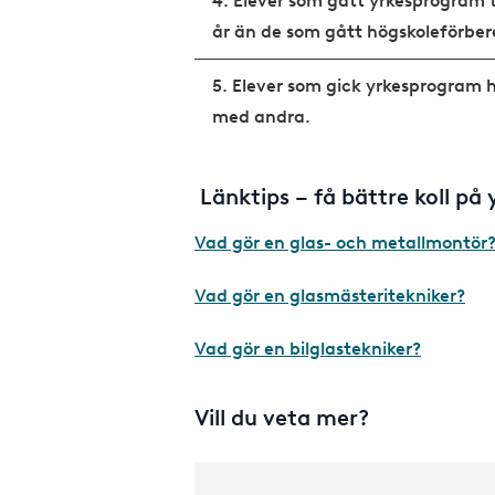
4. Elever som gått yrkesprogram t
år än de som gått högskoleförbe
5. Elever som gick yrkesprogram h
med andra.
Länktips – få bättre koll på
Vad gör en glas- och metallmontör
Vad gör en glasmästeritekniker?
Vad gör en bilglastekniker?
Vill du veta mer?