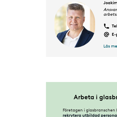
Joakim
Ansvari
arbets
Te
E-
Läs me
Arbeta i glas
Företagen i glasbranschen 
rekrytera utbildad persona