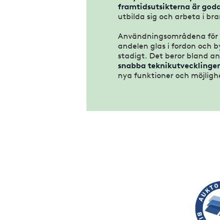
framtidsutsikterna är god
utbilda sig och arbeta i br
Användningsområdena för 
andelen glas i fordon och 
stadigt. Det beror bland a
snabba teknikutvecklinge
nya funktioner och möjligh