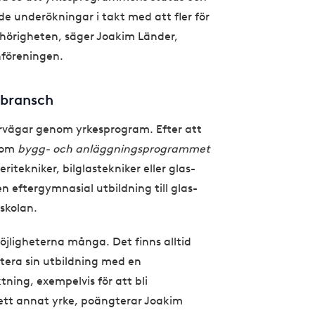
e underökningar i takt med att fler för
hörigheten, säger Joakim Länder,
hföreningen.
sbransch
ärvägar genom yrkesprogram. Efter att
nom
bygg- och anläggningsprogrammet
tekniker, bilglastekniker eller glas-
n eftergymnasial utbildning till glas-
skolan.
jligheterna många. Det finns alltid
tera sin utbildning med en
ktning, exempelvis för att bli
ett annat yrke, poängterar Joakim