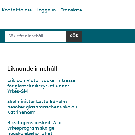
Kontakta oss
Logga in
Translate
Liknande innehåll
Erik och Victor väcker intresse
för glasteknikeryrket under
Yrkes-SM
Skolminister Lotta Edholm
besöker glasbranschens skola i
Katrineholm
Riksdagens besked: Alla
yrkesprogram ska ge
högskolebehörighet