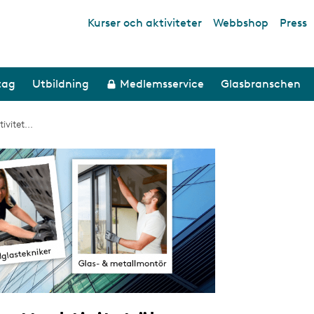
Kurser och aktiviteter
Webbshop
Press
Top links
tag
Utbildning
Medlemsservice
Glasbranschen
vitet...