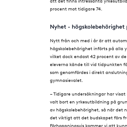
att det finns intressanta yrkesutbi
procent mot tidigare 74.
Nyhet - högskolebehörighet 
Nytt från och med i år är att autom
högskolebehörighet införts på alla 
vilket dock endast 42 procent av de 
eleverna kände till vid tidpunkten 
som genomfördes i direkt anslutning
gymnasievalet.
– Tidigare undersökningar har visa
valt bort en yrkesutbildning på gr
av högskolebehörighet, så när det n
det viktigt att det budskapet förs f
Förhoppningsvis kommer vi att kun