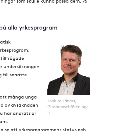
ldningar som skulle kunna passa dem, 76
på alla yrkesprogram
atisk
yrkesprogram,
tillfrågade
för undersökningen
 till senaste
t att många unga
Joakim Länder,
und av avsaknaden
Glasbranschföreninge
n
u har ändrats är
ram.
na se att yrkesprogrammens status och