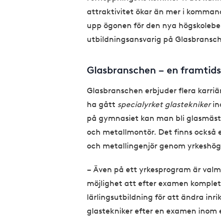
attraktivitet ökar än mer i kommand
upp ögonen för den nya högskolebe
utbildningsansvarig på Glasbransc
Glasbranschen – en framtid
Glasbranschen erbjuder flera karri
ha gått
specialyrket glastekniker
i
på gymnasiet kan man bli glasmästeri
och metallmontör. Det finns också e
och metallingenjör genom yrkeshög
– Även på ett yrkesprogram är valmö
möjlighet att efter examen komplet
lärlingsutbildning för att ändra inri
glastekniker efter en examen inom 