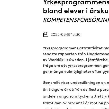
Yrkesprogrammens 
bland elever i årsku
KOMPETENSFÖRSÖRJN
2023-08-18 15:30
Yrkesprogrammens attraktivitet bland
senaste rapporten från Ungdomsb
av WorldSkills Sweden. I jämförelse 
fråga om att yrkesprogrammen ger e
ger många valmöjligheter efter gy
Generellt visar undersökningen en 
än tidigare år utifrån de flesta pa
andelen unga som tycker att ett yrk
framtiden 67 procent i år mot 64 pro