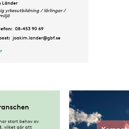
 Länder
g yrkesutbildning / lärlingar /
miljö
lefon:
08-453 90 69
post:
joakim.lander@gbf.se
r
branschen
har stort behov av
l
, vilket gör att