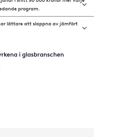
jänar i snitt 50 000 kronor mer varje
redande program.
ar lättare att slappna av jämfört
 yrkena i glasbranschen
?