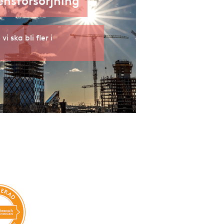
nsförsörjning
vi ska bli fler i