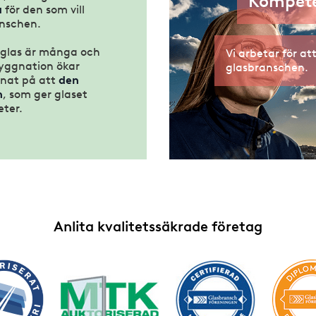
Kompete
a
för den som vill
anschen.
glas är många och
Vi arbetar för att 
byggnation ökar
glasbranschen.
nnat på att
den
n
, som ger glaset
eter.
Anlita kvalitetssäkrade företag